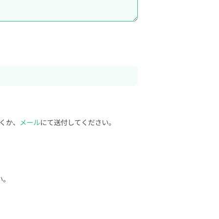
。
くか、
メール
にて送付してください。
い。