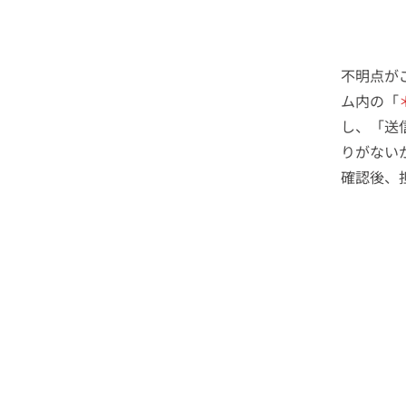
不明点が
ム内の「
し、「送
りがない
確認後、