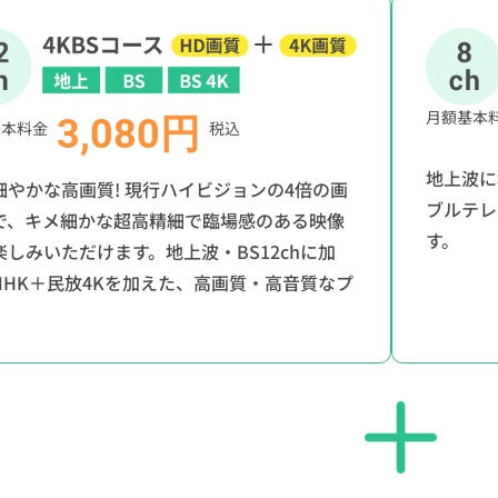
月額基本
3,080円
基本料金
税込
地上波に
細やかな高画質! 現行ハイビジョンの4倍の画
ブルテレ
で、キメ細かな超高精細で臨場感のある映像
す。
楽しみいただけます。地上波・BS12chに加
NHK＋民放4Kを加えた、高画質・高音質なプ
。