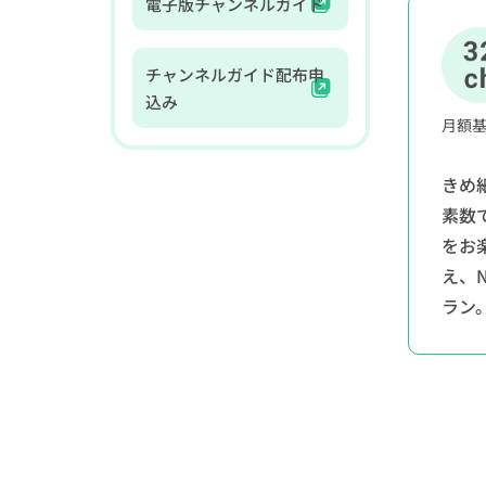
電子版チャンネルガイド
チャンネルガイド配布申
込み
月額
きめ
素数
をお
え、
ラン