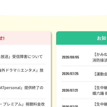
!
お知
【かみね
ル放送」受信障害について
2026/08/05
消防操
＃海外ドラマ☆エンタメ」放
【運動会
2026/07/25
Tpersonal」提供終了の
【生中継
2026/07/21
蝶六踊 
ブ・プレミアム」視聴料金改
【生中継
2026/07/21