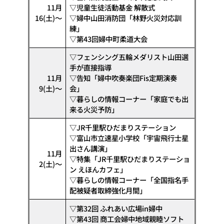
11月
▽児童生徒活動基金 解散式
16(土)〜
▽婦中山田消防団「林野火災対応訓
練」
▽第43回婦中町柔道大会
▽フェンシング五輪メダリスト山田選
手が直接指導
11月
▽告知「婦中吹奏楽団Fis定期演奏
9(土)〜
会」
▽暮らしの情報コーナー「家庭でも出
来る火災予防」
▽JR千里駅ひだまりステーション
▽富山市立速星小学校「宇宙飛行士星
出さん講演」
11月
▽特集「JR千里駅ひだまりステーショ
2(土)〜
ン えほんカフェ」
▽暮らしの情報コーナー「全国指名手
配被疑者取締強化月間」
▽第32回 ふれあい広場in婦中
▽第43回 商工会婦中地域親睦ソフト