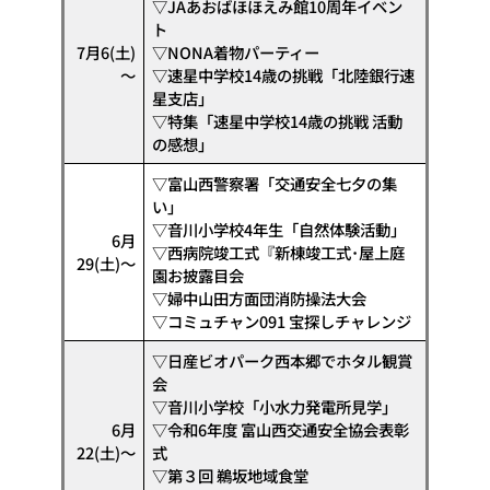
▽JAあおばほほえみ館10周年イベン
ト
7月6(土)
▽NONA着物パーティー
～
▽速星中学校14歳の挑戦「北陸銀行速
星支店」
▽特集「速星中学校14歳の挑戦 活動
の感想」
▽富⼭⻄警察署「交通安全七⼣の集
い」
▽⾳川⼩学校4年⽣「⾃然体験活動」
6月
▽⻄病院竣⼯式『新棟竣⼯式･屋上庭
29(土)～
園お披露⽬会
▽婦中⼭⽥⽅⾯団消防操法⼤会
▽コミュチャン091 宝探しチャレンジ
▽日産ビオパーク西本郷でホタル観賞
会
▽音川小学校「小水力発電所見学」
6月
▽令和6年度 富山西交通安全協会表彰
22(土)～
式
▽第３回 鵜坂地域食堂