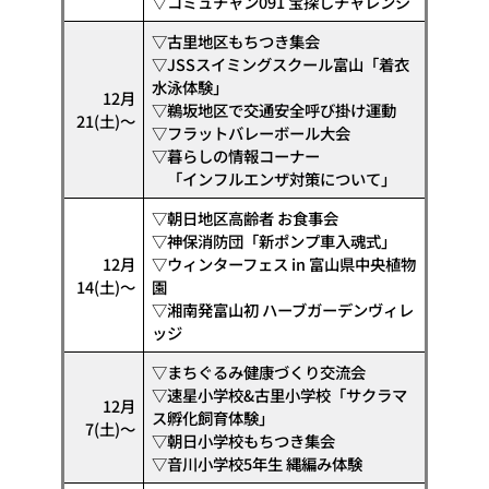
▽コミュチャン091 宝探しチャレンジ
▽古里地区もちつき集会
▽JSSスイミングスクール富山「着衣
水泳体験」
12月
▽鵜坂地区で交通安全呼び掛け運動
21(土)〜
▽フラットバレーボール大会
▽暮らしの情報コーナー
「インフルエンザ対策について」
▽朝日地区高齢者 お食事会
▽神保消防団「新ポンプ車入魂式」
12月
▽ウィンターフェス in 富山県中央植物
14(土)〜
園
▽湘南発富山初 ハーブガーデンヴィレ
ッジ
▽まちぐるみ健康づくり交流会
▽速星小学校&古里小学校「サクラマ
12月
ス孵化飼育体験」
7(土)〜
▽朝日小学校もちつき集会
▽音川小学校5年生 縄編み体験