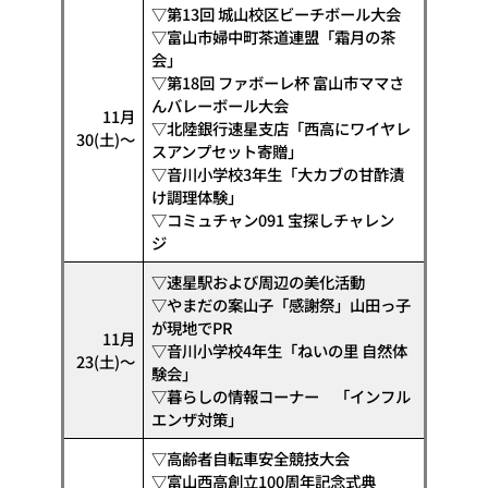
▽第13回 城山校区ビーチボール大会
▽富山市婦中町茶道連盟「霜月の茶
会」
▽第18回 ファボーレ杯 富山市ママさ
んバレーボール大会
11月
▽北陸銀行速星支店「西高にワイヤレ
30(土)〜
スアンプセット寄贈」
▽音川小学校3年生「大カブの甘酢漬
け調理体験」
▽コミュチャン091 宝探しチャレン
ジ
▽速星駅および周辺の美化活動
▽やまだの案山子「感謝祭」山田っ子
が現地でPR
11月
▽音川小学校4年生「ねいの里 自然体
23(土)〜
験会」
▽暮らしの情報コーナー 「インフル
エンザ対策」
▽高齢者自転車安全競技大会
▽富山西高創立100周年記念式典