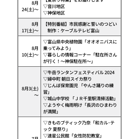
8月
▽音川地区
24(土)～
▽神保地区
8月
【特別番組】市民感謝と誓いのつどい
17(土)～
制作：ケーブルテレビ富山
▽富山県中央植物園「オオオニバスに
8月
乗ってみよう」
10(土)～
▽暮らしの情報コーナー「駐在所さん
が行く！～神保駐在所～」
▽牛岳ランタンフェスティバル 2024
▽婦中町 朝日スイカ祭り
▽じんぼ保育園児 「やんさ踊りの練
8月3(土)
習」
～
▽城山中学校 「ＪＲ千里駅清掃活動」
▽ようやく梅雨明け「長沢のひまわり
が満開」
▽きものブティック乃奈「和カル･テ
ック 夏祭り｣
▽速星公民館「女性防犯教室」
7月