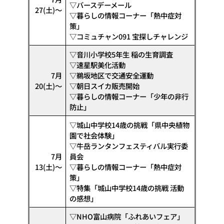
▽バースデーメール
27(土)～
▽暮らしの情報コーナー「熱中症対
策」
▽コミュチャン091 宝探しチャレンジ
▽音川小学校5年生 稲の生育調査
▽速星駅美化活動
7月
▽鵜坂地区で交通安全運動
20(土)～
▽朝日スイカ販売開始
▽暮らしの情報コーナー「少年の非行
防止」
▽城山中学校14歳の挑戦「県中央植物
園で社会体験」
▽牛岳ランタンフェスティバル実行委
7月
員会
13(土)～
▽暮らしの情報コーナー「熱中症対
策」
▽特集「城山中学校14歳の挑戦 活動
の感想」
▽NHO富山病院「ふれあいフェア」