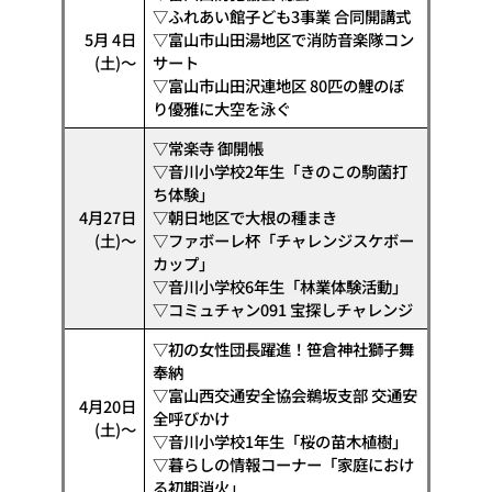
▽ふれあい館子ども3事業 合同開講式
5月 4日
▽富山市山田湯地区で消防音楽隊コン
(土)～
サート
▽富山市山田沢連地区 80匹の鯉のぼ
り優雅に大空を泳ぐ
▽常楽寺 御開帳
▽音川小学校2年生「きのこの駒菌打
ち体験」
4月27日
▽朝日地区で大根の種まき
(土)～
▽ファボーレ杯「チャレンジスケボー
カップ」
▽音川小学校6年生「林業体験活動」
▽コミュチャン091 宝探しチャレンジ
▽初の女性団長躍進！笹倉神社獅子舞
奉納
▽富山西交通安全協会鵜坂支部 交通安
4月20日
全呼びかけ
(土)～
▽音川小学校1年生「桜の苗木植樹」
▽暮らしの情報コーナー「家庭におけ
る初期消火」