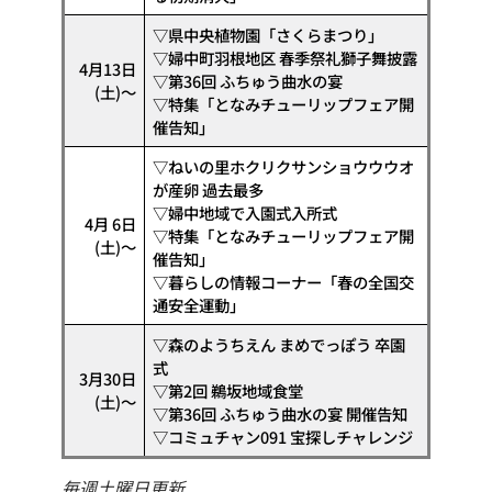
▽県中央植物園「さくらまつり」
▽婦中町羽根地区 春季祭礼獅子舞披露
4月13日
▽第36回 ふちゅう曲水の宴
(土)～
▽特集「となみチューリップフェア開
催告知」
▽ねいの里ホクリクサンショウウウオ
が産卵 過去最多
▽婦中地域で入園式入所式
4月 6日
▽特集「となみチューリップフェア開
(土)～
催告知」
▽暮らしの情報コーナー「春の全国交
通安全運動」
▽森のようちえん まめでっぽう 卒園
式
3月30日
▽第2回 鵜坂地域食堂
(土)～
▽第36回 ふちゅう曲水の宴 開催告知
▽コミュチャン091 宝探しチャレンジ
毎週土曜日更新