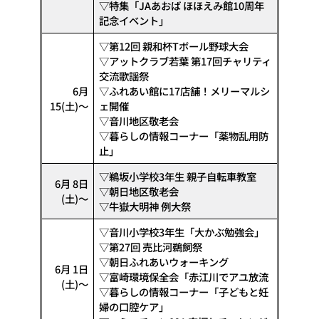
▽特集「JAあおば ほほえみ館10周年
記念イベント」
▽第12回 親和杯Tボール野球大会
▽アットクラブ若葉 第17回チャリティ
交流歌謡祭
6月
▽ふれあい館に17店舗！メリーマルシ
15(土)～
ェ開催
▽音川地区敬老会
▽暮らしの情報コーナー「薬物乱用防
止」
▽鵜坂小学校3年生 親子自転車教室
6月 8日
▽朝日地区敬老会
(土)～
▽牛嶽大明神 例大祭
▽音川小学校3年生「大かぶ勉強会」
▽第27回 売比河鵜飼祭
▽朝日ふれあいウォーキング
6月 1日
▽富崎環境保全会「赤江川でアユ放流
(土)～
▽暮らしの情報コーナー「子どもと妊
婦の口腔ケア」