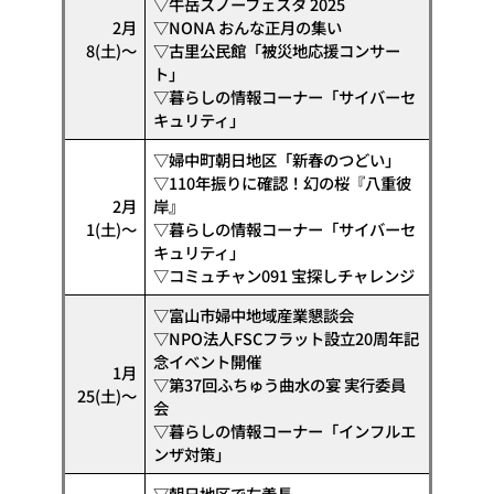
▽牛岳スノーフェスタ 2025
2月
▽NONA おんな正月の集い
8(土)〜
▽古里公民館「被災地応援コンサー
ト」
▽暮らしの情報コーナー「サイバーセ
キュリティ」
▽婦中町朝日地区「新春のつどい」
▽110年振りに確認！幻の桜『八重彼
2月
岸』
1(土)〜
▽暮らしの情報コーナー「サイバーセ
キュリティ」
▽コミュチャン091 宝探しチャレンジ
▽富山市婦中地域産業懇談会
▽NPO法人FSCフラット設立20周年記
念イベント開催
1月
▽第37回ふちゅう曲水の宴 実行委員
25(土)〜
会
▽暮らしの情報コーナー「インフルエ
ンザ対策」
▽朝日地区で左義長