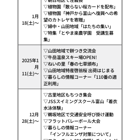
▽植物園「散らない桜カードを配布」
▽植物園「神戸から富山へ復興への希
1月
望のカトレヤを寄贈」
18(土)〜
▽婦中・山田地域「はたちの集い」
▽特集「とやま楽農学園 受講生募
集」
▽山田地域で餅つき交流会
▽牛岳温泉スキー場OPEN!
2025年1
▽ねいの里「春の七草頒布」
月
▽山田地域特産啓翁桜 出荷はじまる
11(土)〜
▽暮らしの情報コーナー「110番の適
正利用」
▽古里地区もちつき集会
▽JSSスイミングスクール富山「着衣
水泳体験」
12月
▽鵜坂地区で交通安全呼び掛け運動
28(土)〜
▽フラットバレーボール大会
▽暮らしの情報コーナー
「インフルエンザ対策について」