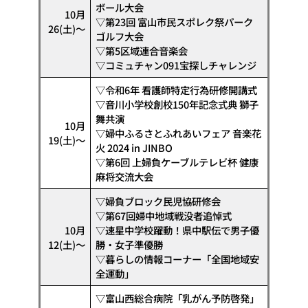
ボール大会
10月
▽第23回 富山市民スポレク祭パーク
26(土)〜
ゴルフ大会
▽第5区域連合音楽会
▽コミュチャン091宝探しチャレンジ
▽令和6年 看護師特定行為研修開講式
▽音川小学校創校150年記念式典 獅子
舞共演
10月
▽婦中ふるさとふれあいフェア 音楽花
19(土)〜
火 2024 in JINBO
▽第6回 上婦負ケーブルテレビ杯 健康
麻将交流大会
▽婦負ブロック民児協研修会
▽第67回婦中地域戦没者追悼式
10月
▽速星中学校躍動！県中駅伝で男子優
12(土)〜
勝・女子準優勝
▽暮らしの情報コーナー「全国地域安
全運動」
▽富山西総合病院「乳がん予防啓発」