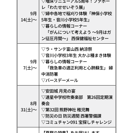
▽増床リニューアル5周年！ファボー
レ「わたせせいぞう展」
9月
▽婦中各地で稲刈り体験「神保小学校
14(土)〜
5年生・音川小学校5年生」
▽暮らしの情報コーナー
「がんについて考えよう ～9月はガ
ン征圧月間～」 西保健福祉センター
▽ラ・サンテ富山西 納涼祭
▽音川小学校3年生 大かぶ種まき体験
9月
▽暮らしの情報コーナー
7(土)〜
「救急車の適正利用と心肺蘇生」 婦
中消防署
▽バースデーメール
▽安田城 月見の宴
▽速星中学校吹奏楽部 第26回定期演
8月
奏会
31(土)～
▽第32回 熊野神社 稚児舞
▽防災の日 防災週間 西署警備課
▽コミュチャン091 宝探しチャレンジ
【夏祭り特集】をお届けします