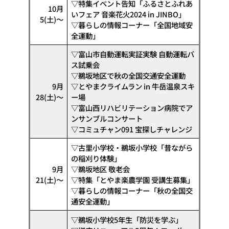
▽特集イベント告知「ふるさとふれあ
10月
いフェア 音楽花火2024 in JINBO」
5(土)〜
▽暮らしの情報コーナー「全国地域安
全運動」
▽富山市自動運転実証実験 自動運転バ
ス試乗会
▽鵜坂地区で秋の全国交通安全運動
9月
▽とやまクライムラン in 牛岳温泉スキ
28(土)〜
ー場
▽富山西リハビリテーション病院でア
ンサンブルコンサート
▽コミュチャン091 宝探しチャレンジ
▽古里小学校・鵜坂小学校「昔ながら
の稲刈り体験」
9月
▽鵜坂地区 敬老会
21(土)〜
▽特集「とやま楽農学園 受講生募集」
▽暮らしの情報コーナー「秋の全国交
通安全運動」
▽鵜坂小学校5年生「防災を学ぶ」