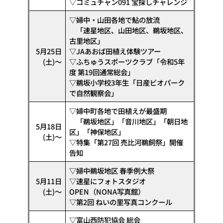
▽コミュチャン091 宝探しチャレンジ
▽婦中・山田各地で鮎の放流
「速星地区、山田地区、鵜坂地区、
古里地区」
5月25日
▽JAあおば田植え体験ツアー
(土)～
▽ふちゅうスポーツクラブ「令和5年
度 第19回通常総会」
▽鵜坂小学校3年生「日産ビオパーク
で自然観察会」
▽婦中町各地で田植えが最盛期
「鵜坂地区」「音川地区」「朝日地
5月18日
区」「神保地区」
(土)～
▽特集「第27回 売比河鵜飼祭」開催
告知
▽婦中鵜坂地区 春季例大祭
5月11日
▽速星にフォトスタジオ
(土)～
OPEN（NONA写真館）
▽第2回 ねいの里写真コンクール
▽富山西防犯協会 総会