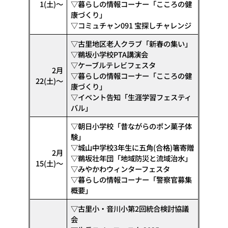
1(土)〜
▽暮らしの情報コーナー「こころの健
康づくり」
▽コミュチャン091 宝探しチャレンジ
▽古里地区老人クラブ「新春の集い」
▽鵜坂小学校PTA講演会
▽ケーブルテレビフェスタ
2月
▽暮らしの情報コーナー「こころの健
22(土)〜
康づくり」
▽イベント告知「生涯学習フェスティ
バル」
▽朝日小学校「昔ながらのポン菓子体
験」
▽城山中学校3年生に五角(合格)箸寄贈
2月
▽鵜坂壮年団「地域防災と流域治水」
15(土)〜
▽みやかわウィンターフェスタ
▽暮らしの情報コーナー「警察官募集
概要」
▽古里小・音川小第2回統合検討協議
会