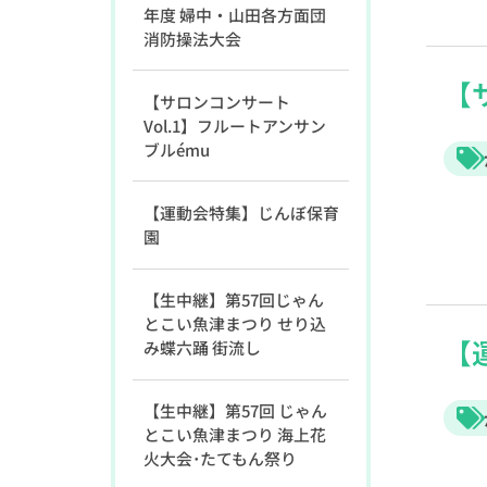
年度 婦中・山田各方面団
消防操法大会
【
【サロンコンサート
Vol.1】フルートアンサン
ブルému
【運動会特集】じんぼ保育
園
【生中継】第57回じゃん
とこい魚津まつり せり込
【
み蝶六踊 街流し
【生中継】第57回 じゃん
とこい魚津まつり 海上花
火大会･たてもん祭り