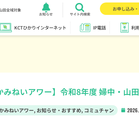
お申し込み・
山田全域対象
お知らせ
サイト内検索
KCTひかりインターネット
IP電話
利
かみねいアワー】令和8年度 婦中・山田
かみねいアワー
,
お知らせ・おすすめ
,
コミュチャン
202