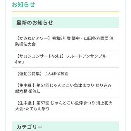
お知らせ
最新のお知らせ
【かみねいアワー】令和8年度 婦中・山田各方面団 消
防操法大会
【サロンコンサートVol.1】フルートアンサンブル
ému
【運動会特集】じんぼ保育園
【生中継 】第57回じゃんとこい魚津まつり せり込み
蝶六踊 街流し
【生中継 】第57回 じゃんとこい魚津まつり 海上花火
大会･たてもん祭り
カテゴリー