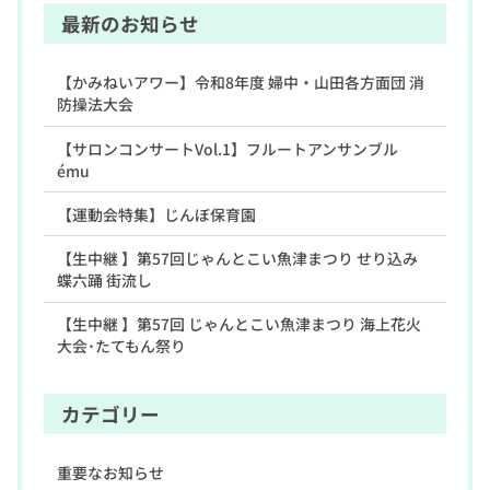
最新のお知らせ
【かみねいアワー】令和8年度 婦中・山田各方面団 消
防操法大会
【サロンコンサートVol.1】フルートアンサンブル
ému
【運動会特集】じんぼ保育園
【生中継 】第57回じゃんとこい魚津まつり せり込み
蝶六踊 街流し
【生中継 】第57回 じゃんとこい魚津まつり 海上花火
大会･たてもん祭り
カテゴリー
重要なお知らせ