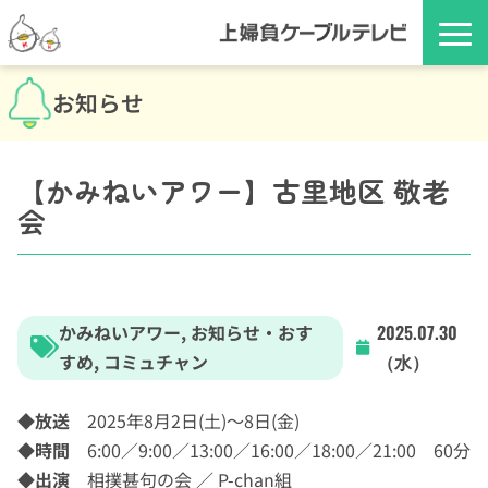
お知らせ
【かみねいアワー】古里地区 敬老
会
かみねいアワー
,
お知らせ・おす
2025.07.30
すめ
,
コミュチャン
（水）
◆
放送
2025年8月2日(土)～8日(金)
◆
時間
6:00／9:00／13:00／16:00／18:00／21:00 60分
◆出演
相撲甚句の会 ／ P-chan組