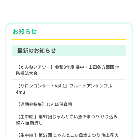
お知らせ
最新のお知らせ
【かみねいアワー】令和8年度 婦中・山田各方面団 消
防操法大会
【サロンコンサートVol.1】フルートアンサンブル
ému
【運動会特集】じんぼ保育園
【生中継 】第57回じゃんとこい魚津まつり せり込み
蝶六踊 街流し
【生中継 】第57回 じゃんとこい魚津まつり 海上花火