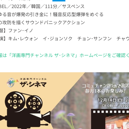
IBEL／2022年／韓国／111分／サスペンス
ゆる音が爆発の引き金に！騒音反応型爆弾をめぐる
攻防を描くサウンドパニックアクション
 督】ファン･イノ
 演】キム･レウォン イ･ジョンソク チョン･サンフン チ
報は「洋画専門チャンネル ザ･シネマ」ホームページをご確認