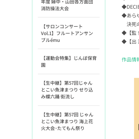
年度 婦中・山田各方面団
◆DEC
消防操法大会
◆あら
決死の
【サロンコンサート
◆【監
Vol.1】フルートアンサン
ブルému
◆【出
【運動会特集】じんぼ保育
作品情
園
【生中継】第57回じゃん
とこい魚津まつり せり込
み蝶六踊 街流し
【生中継】第57回 じゃん
とこい魚津まつり 海上花
火大会･たてもん祭り