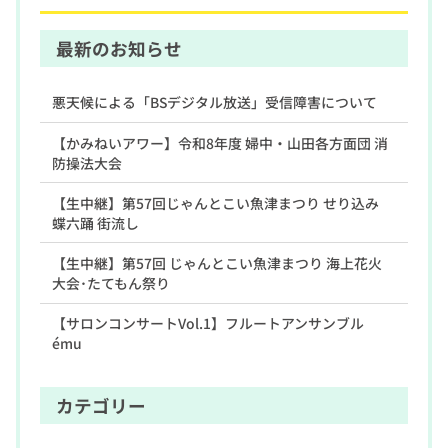
最新のお知らせ
悪天候による「BSデジタル放送」受信障害について
【かみねいアワー】令和8年度 婦中・山田各方面団 消
防操法大会
【生中継】第57回じゃんとこい魚津まつり せり込み
蝶六踊 街流し
【生中継】第57回 じゃんとこい魚津まつり 海上花火
大会･たてもん祭り
【サロンコンサートVol.1】フルートアンサンブル
ému
カテゴリー