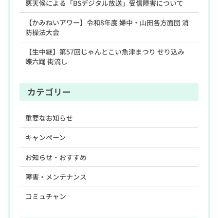
悪天候による「BSデジタル放送」受信障害について
【かみねいアワー】令和8年度 婦中・山田各方面団 消
防操法大会
【生中継】第57回じゃんとこい魚津まつり せり込み
蝶六踊 街流し
カテゴリー
重要なお知らせ
キャンペーン
お知らせ・おすすめ
障害・メンテナンス
コミュチャン