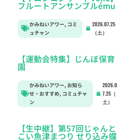
フルートアンサンブルému
かみねいアワー
,
コミ
2026.07.25
ュチャン
（土）
【運動会特集】じんぼ保育
園
かみねいアワー
,
お知ら
2026.0
せ・おすすめ
,
コミュチャ
7.25（
ン
土）
【生中継】第57回じゃんと
こい魚津まつり せり込み蝶