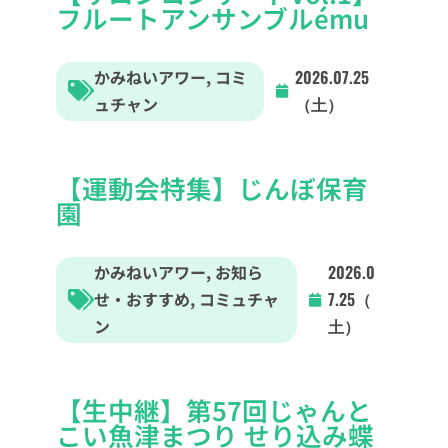
フルートアンサンブルému
かみねいアワー
,
コミ
2026.07.25
ュチャン
（土）
【運動会特集】じんぼ保育
園
かみねいアワー
,
お知ら
2026.0
せ・おすすめ
,
コミュチャ
7.25（
ン
土）
【生中継】第57回じゃんと
こい魚津まつり せり込み蝶